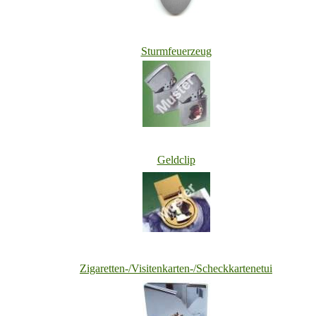
Sturmfeuerzeug
Geldclip
Zigaretten-/Visitenkarten-/Scheckkartenetui